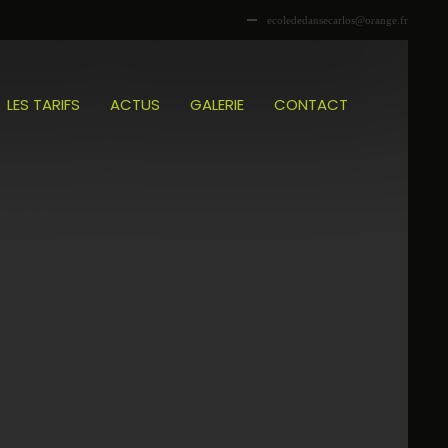
ecolededansecarlos@orange.fr
LES TARIFS
ACTUS
GALERIE
CONTACT
los