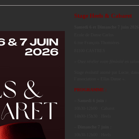
Stage Heels & Cabaret
Samedi 6 et Dimanche 7 juin 2026
Ecole de Danse Carlos
6 rue François Thomières
81100 CASTRES
« Osez révéler votre féminité en talon
Stage évolutif animé par Lucie, dans
l’association « Ellas Danse ».
PROGRAMME :
– Samedi 6 juin :
10h30-12h00 : Cabaret
14h00-15h30 : Heels
– Dimanche 7 juin :
10h30-12h00 : Heels