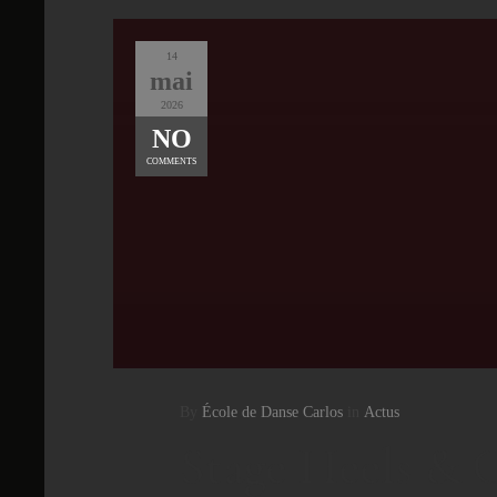
14
mai
2026
NO
COMMENTS
By
École de Danse Carlos
in
Actus
Stage Heels & 