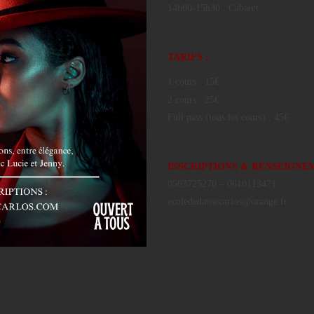
14h00-15h30 : Cabaret
TARIFS :
1 cours : 15€
2 cours : 25€
Full pass (tous les cours) : 45€
INSCRIPTIONS & RENSEIGNEM
0563725270 – 0610113471
ecolededansecarlos@orange.fr