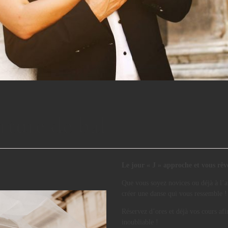
ture de bal
Le jour « J » approche et vous rê
Que vous soyez novices ou déjà à l’a
créer une danse qui vous ressemble !
Réservez d’ores et déjà vos cours af
inoubliable !