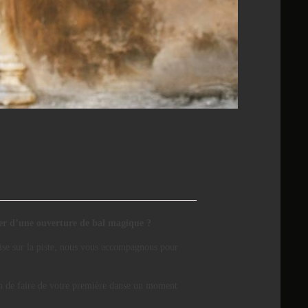
ver d’une ouverture de bal magique ?
ise sur la piste, nous vous accompagnons pour
in de faire de votre première danse un moment