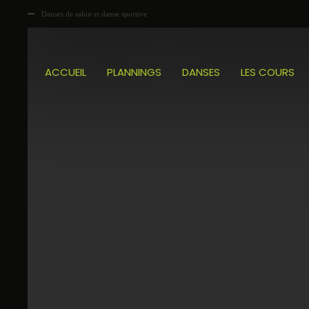
Danses de salon et danse sportive
ACCUEIL
PLANNINGS
DANSES
LES COURS
Ab
Recent Posts by École de Dan