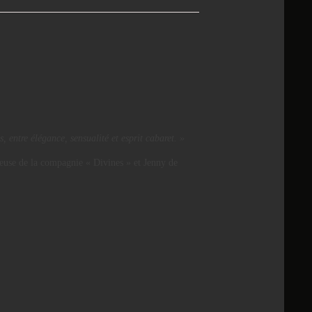
s, entre élégance, sensualité et esprit cabaret. »
euse de la compagnie « Divines » et Jenny de