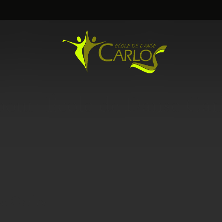
out: École de Danse Car
se Carlos