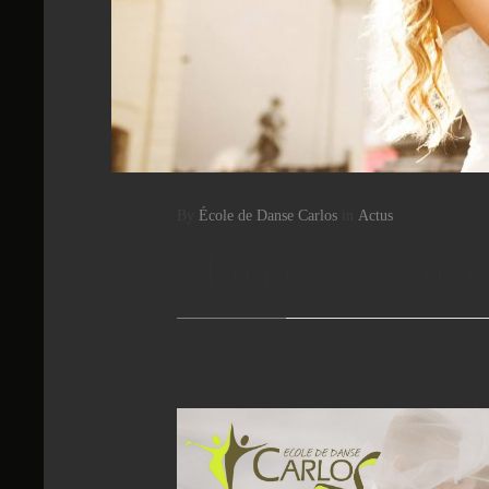
By
École de Danse Carlos
in
Actus
Mariage – Ouver